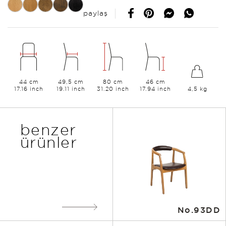
paylaş
44 cm
49,5 cm
80 cm
46 cm
17.16 inch
19.11 inch
31.20 inch
17.94 inch
4,5 kg
benzer
ürünler
No.93DD