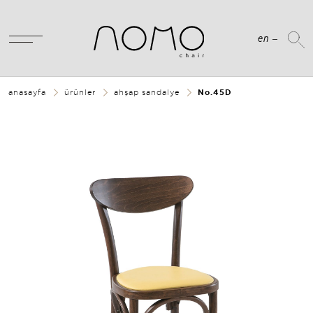
en
anasayfa
ürünler
ahşap sandalye
No.45D