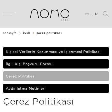
tr
en
anasayfa
kvkk
çerez politikası
Kişisel Verilerin Korunması ve İşlenmesi Politikası
İlgili Kişi Başvuru Formu
Çerez Politikası
Aydınlatma Metinleri
Çerez Politikası